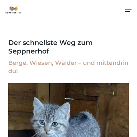
Skip
Men
to
main
content
Der schnellste Weg zum
Seppnerhof
Berge, Wiesen, Wälder – und mittendrin
du!